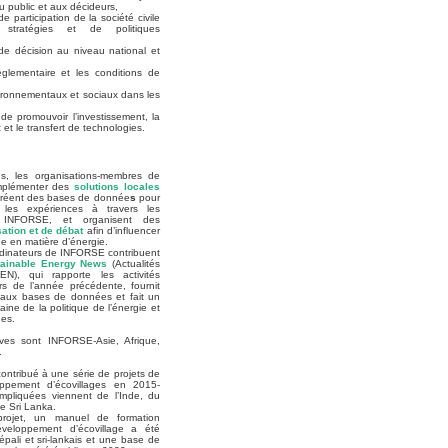
 public et aux décideurs,
 participation de la société civile
 stratégies et de politiques
 de décision au niveau national et
églementaire et les conditions de
nvironnementaux et sociaux dans les
 de promouvoir l’investissement, la
t le transfert de technologies.
ns, les organisations-membres de
mplémenter des
solutions locales
créent des bases de donnée
s
pour
 les expériences à travers les
e INFORSE, et organisent des
ation et de débat
afin d’influencer
que en matière d’énergie.
rdinateurs de INFORSE contribuent
tainable Energy News
(Actualités
EN), qui rapporte les activités
ors de l’année précédente, fournit
aux bases de données et fait un
ine de la politique de l’énergie et
es.
ives sont INFORSE-Asie, Afrique,
.
ontribué à une série de projets de
oppement d’écovillages en 2015-
mpliquées viennent de l’Inde, du
e Sri Lanka.
rojet, un manuel de formation
éveloppement d’écovillage a été
épali et sri-lankais et une base de