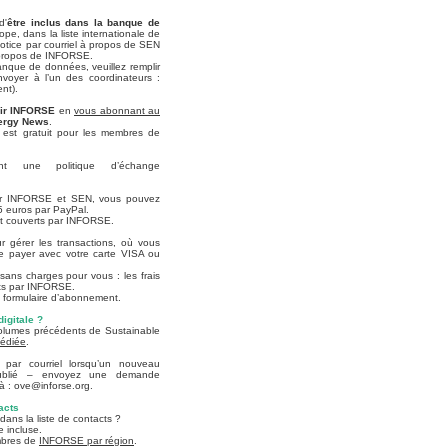
d'
être inclus dans la banque de
, dans la liste internationale de
notice par courriel à propos de SEN
à propos de INFORSE.
anque de données, veuillez remplir
’envoyer à l’un des coordinateurs :
nt).
ir INFORSE
en
vous abonnant au
ergy News
.
est gratuit pour les membres de
t une politique d’échange
nir INFORSE et SEN, vous pouvez
5 euros par PayPal.
nt couverts par INFORSE.
r gérer les transactions, où vous
 de payer avec votre carte VISA ou
 sans charges pour vous : les frais
rts par INFORSE.
 formulaire d’abonnement.
igitale ?
olumes précédents de Sustainable
édiée
.
 par courriel lorsqu’un nouveau
blié – envoyez une demande
à : ove@inforse.org.
acts
dans la liste de contacts ?
e incluse.
mbres de
INFORSE par région
.