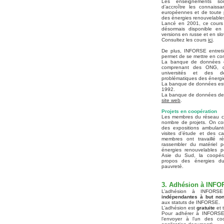
Les enseignements son
d’accroître les connais
européennes et de toute 
des énergies renouvelable
Lancé en 2001, ce cours 
désormais disponible en a
versions en russe et en sl
Consultez les cours
ici
.
De plus, INFORSE entret
permet de se mettre en con
La banque de données
comprenant des ONG, de
universités et des d
problématiques des énergi
La banque de données est
1992.
La banque de données de 
site web
.
Projets en coopération
Les membres du réseau co
nombre de projets. On com
des expositions ambulante
visites d’étude et des ca
membres ont travaillé r
rassembler du matériel 
énergies renouvelables 
Asie du Sud, la coopé
propos des énergies dur
pauvreté.
3. Adhésion à INF
L’adhésion à INFORS
indépendantes à but non 
aux statuts de INFORSE.
L’adhésion est
gratuite
et 
Pour adhérer à INFORSE, v
l’envoyer à l’un des coo