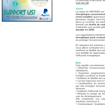
La brochure d'INFORSE es
(pdf 444 kB)
Vision
La vision de INFORSE est
énergétiques proviennent
renou-velables
(panneaux 
biomasse, biogaz, micro-h
Dans ce contexte, les rep
formulé une
feuille de rou
d’atteindre une société glo
durable en 2050
.
Les organisations-membres
énergétique juste et dura
de protéger l’environnemen
En adoptant les solutions 
nous allons combattre les
améliorer la fiabilité des s
une stabilité de l’approvi
l’efficacité énergétique.
Buts
Cela signifie concrètement 
• Défendre l’environneme
climatiques,
• Supprimer progressive
d’origine nucléaire et fossil
• Améliorer la fiabilité des 
• L’accès égal pour tous à l
• L’amélioration du revenu 
par des énergies renouvela
démunis,
• Améliorer l’efficacité éner
• Réduire la charge de tr
voie de développement.
Afin d’atteindre ces ob
membres cherchent à :
• Communiquer l’expérienc