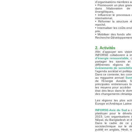
d’organisations membres au
• Promouvoir un plus grande
dans l’élaboration de
énergétiques,
• Influencer le processus
international,
• Réformer la structure r
marché,
• Internaliser les coûts e
prix,
• Mobiliser des fonds afin
Recherche-Développement e
2. Activités
Afin d’appuyer ses visio
INFORSE collaborent à i
d’énergie renouvelable
, 
partager les savoirs et
différentes régions d
événements de sensibilis
l’agenda sociétal et politi
Dans ce contexte, les coo
au magazine annuel
Sus
de l’Énergie durable, S
principales entretenues l
les moyens pour accéder 
état des lieux dans le doma
des changements climatiqu
Les régions les plus act
Europe et Amérique Latine
INFORSE-Asie du Sud
a c
plaidoyer pour le dével
2023. Les organisations i
Népal, du Bangladesh et d
Dans le cadre de ce p
sociotechnique sur le d
publié en anglais, Hindi, n