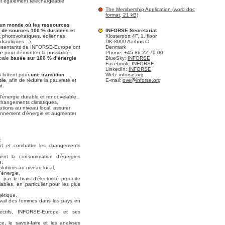
t également téléchargeable
The Membership Application (word doc
format, 21 kB)
un monde où les ressources
 de sources 100 % durables et
INFORSE Secretariat
photovoltaïques, éoliennes,
Klosterport 4F, 1. floor
ydrauliques…).
DK-8000 Aarhus C
résentants de INFORSE-Europe ont
Denmark
te
pour démontrer la possibilité
Phone: +45 86 22 70 00
bale
basée sur 100 % d’énergie
BlueSky:
INFORSE
Facebook:
INFORSE
LinkedIn:
INFORSE
 luttent pour
une transition
Web:
inforse.org
ble
, afin de réduire la pauvreté et
E-mail:
ove@inforse.org
t.
d’énergie durable et renouvelable,
 changements climatiques,
olutions au niveau local, assurer
sionnement d’énergie et augmenter
:
nt et combattre les changements
ment la consommation d’énergies
e,
solutions au niveau local,
’énergie,
par le biais d’électricité produite
bles, en particulier pour les plus
gétique,
avail des femmes dans les pays en
jectifs, INFORSE-Europe et ses
e, le savoir-faire et les analyses