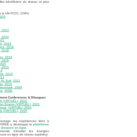
elles bénéficient du réseau et plus
 à la UN FCCC, COPs:
2025
, 2023
, 2022
021
ne, 2019
gne, 2018
, 2018
oc, 2016
, 2016
2015
, 2015
14
gne, 2013
012
e du Sud, 2011
ue, 2010
Danemark, 2009
ne, 2008.
pment Conferences & Dilaogues
k (VIRTUEL), 2021
on Energy (VIRTUEL), 2021
logue, (VIRTUEL) 2020
k (VIRTUEL), 2020
s
vantage les expériences liées à
INFORSE a développé la
plateforme
distance en ligne
.
unité d’étudier les énergies
ours en ligne de niveau supérieur.