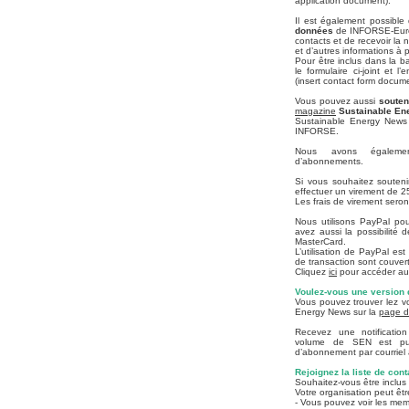
application document).
Il est également possible 
données
de INFORSE-Europe
contacts et de recevoir la 
et d’autres informations 
Pour être inclus dans la b
le formulaire ci-joint et l
(insert contact form docume
Vous pouvez aussi
souten
magazine
Sustainable En
Sustainable Energy News 
INFORSE.
Nous avons égalemen
d’abonnements.
Si vous souhaitez soute
effectuer un virement de 2
Les frais de virement sero
Nous utilisons PayPal pou
avez aussi la possibilité
MasterCard.
L’utilisation de PayPal est
de transaction sont couve
Cliquez
ici
pour accéder au
Voulez-vous une version d
Vous pouvez trouver lez v
Energy News sur la
page d
Recevez une notification
volume de SEN est pu
d’abonnement par courriel 
Rejoignez la liste de cont
Souhaitez-vous être inclus 
Votre organisation peut êtr
- Vous pouvez voir les me