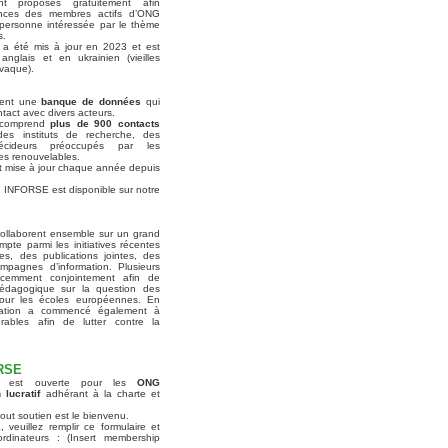
t proposés gratuitement afin
sances des membres actifs d’ONG
personne intéressée par le thème
s.
a été mis à jour en 2023 et est
nglais et en ukrainien (vieilles
ovaque).
ient une
banque de données
qui
tact avec divers acteurs.
 comprend
plus de 900 contacts
s instituts de recherche, des
écideurs préoccupés par les
es renouvelables.
 mise à jour chaque année depuis
INFORSE est disponible sur notre
llaborent ensemble sur un grand
pte parmi les ini
tiatives récentes
s, des publications jointes, des
mpagnes d’information. Plusieurs
écemment conjointement afin de
pédagogique sur la question des
pour les écoles européennes. En
ration a commencé également à
ables afin de lutter contre la
ORSE
E est ouverte pour les
ONG
lucratif
adhérant à la charte et
tout soutien est le bienvenu.
euillez remplir ce formulaire et
rdinateurs : (Insert membership