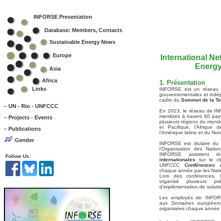
INFORSE Presentation
Database: Members, Contacts
Sustainable Energy News
Europe
International Ne
Energy
Asia
Africa
1. Présentation
Links
INFORSE est un réseau in
gouvernementales et indép
cadre du
Sommet de la Te
-
UN - Rio - UNFCCC
En 2023, le réseau de IN
-
membres à travers 60 pays
Projects - Events
plusieurs régions du monde
-
et Pacifique, l’Afrique 
Publications
l’Amérique latine et du Nor
Gender
INFORSE est titulaire d
l’Organisation des Natio
INFORSE assistent r
Follow Us:
internationales
sur le cl
UNFCCC
Conférences
chaque année par les Nati
Lors des conférences,
organisé plusieurs pr
d’implémentation de soluti
Les employés de INFORS
aux
Semaines européenn
organisées chaque année 