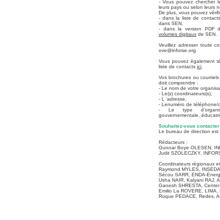
- Vous pouvez chercher l
leurs pays ou selon leurs 
De plus, vous pouvez vérif
- dans la liste de contac
dans SEN,
- dans la version PDF d
volumes digitaux
de SEN.
Veuillez adresser toute c
ove@inforse.org
Vous pouvez également té
liste de contacts
ici
.
Vos brochures ou courriels
doit comprendre :
- Le nom de votre organisa
- Le(s) coordinateurs(s),
- L
’adresse,
- Le
numéro de téléphone/co
- Le type d’organis
gouvernementale, éducatri
Souhaitez-vous contacter
Le bureau de direction est
Rédacteurs :
Gunnar Boye OLESEN, I
Judit SZOLECZKY, INFOR
Coordinateurs régionaux et 
Raymond MYLES, INSEDA,
Sécou SARR, ENDA-Energ
Usha NAIR, Kalyani RAJ, 
Ganesh SHRESTA, Center f
Emilio La ROVERE, LIMA, B
Roque PEDACE, Redes, Ar