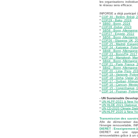
les organisations individu
le réseau sera efficace.
INFORSE a déjà participé
*
COP 30 - Belém, Brésil, 
*
COP29 - Baku, 2024
*
-
SB60 - Bonn, 2024
*
COP28 -Dubai, 2023
*
-
SB58 - Bonn, Allemagne
*
COP27 - Egypte, 2022
*
-
SB56 - Bonn, Allemagne
*
COP26 - Glasgow, UK, 2
*
COP 25 - Madrid, Espag
*
COP 24 - Katowice, Polo
*
-
SB48 - Bonn, Allemagne
*
COP 23 - Bonn/Fiji, 2017
*
COP 22 - Marrakesh, Mar
*
-
SB44 - Bonn, Allemagne
*
COP 21 - Paris, France, 
*
-
SB42 - Bonn, Allemagne
*
COP 20 - Lima, Peru, 20
*
COP 19 - Varsovie, Polo
*
COP 18 - Doha, Qatar, 2
*
COP 17 - Durban, Afriqu
*
COP 16 - Cancun, Mexiq
*
COP 15 - Copenhague, 
*
COP 14 - Poznan, Polog
- UN Sustainable Develo
*
UN HLPF-2021 à New Yor
*
UN HLDE 2021 Dialogue 
*
UN CD-2020 Climate Dia
*
UN-HLPF 2020 à New Yor
Transmission des savoir
Afin de démocratiser da
l’énergie renouvelable, 
DIERET : Enseignement à 
DIERET est une opport
renouvelables grâce à un c