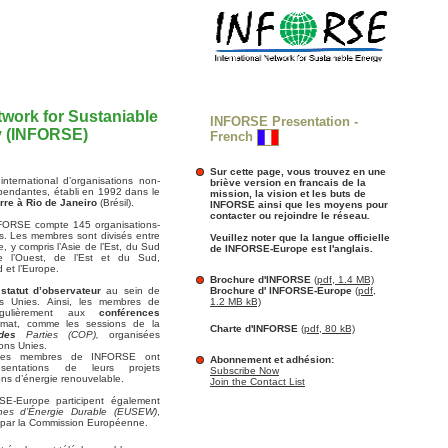
twork for Sustaniable
INFORSE Presentation -
 (INFORSE)
French
Sur cette page, vous trouvez en une
ternational d’organisations non-
briève version en francais de la
endantes, établi en 1992 dans le
mission, la vision et les buts de
rre à Rio de Janeiro
(Brésil).
INFORSE ainsi que les moyens pour
contacter ou rejoindre le réseau
.
FORSE compte 145 organisations-
. Les membres sont divisés entre
Veuillez noter que la langue officielle
, y compris l’Asie de l’Est, du Sud
de INFORSE-Europe est l'anglais.
de l’Ouest, de l’Est et du Sud,
d et l’Europe.
Brochure d'INFORSE
(pdf, 1.4 MB)
u
statut d’observateur
au sein de
Brochure d' INFORSE-Europe
(pdf,
ns Unies. Ainsi, les membres de
1.2 MB kB)
égulièrement aux
conférences
imat, comme les sessions de la
Charte d'INFORSE
(pdf, 80 kB)
 des
Parties (COP),
organisées
ons Unies.
 les membres de INFORSE ont
Abonnement et adhésion:
ésentations de leurs projets
Subscribe Now
ons d’énergie renouvelable.
Join the Contact List
E-Europe participent également
es d’Énergie Durable (EUSEW)
,
par la Commission Européenne.