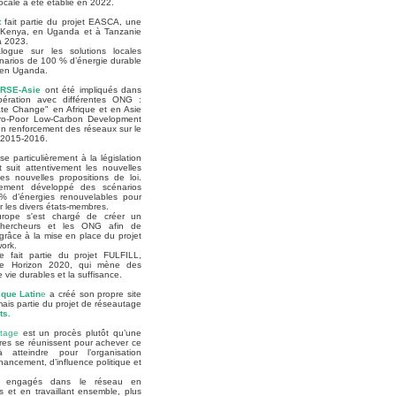
ocale a été établie en 2022.
t
fait partie du projet EASCA, une
 Kenya, en Uganda et à Tanzanie
à 2023.
logue sur les solutions locales
énarios de 100 % d’énergie durable
 en Uganda.
ORSE-Asie
ont été impliqués dans
pération avec différentes ONG :
te Change" en Afrique et en Asie
Pro-Poor Low-Carbon Development
un renforcement des réseaux sur le
 2015-2016.
se particulièrement à la législation
suit attentivement les nouvelles
des nouvelles propositions de loi.
ement développé des scénarios
 % d’énergies renouvelables pour
 les divers états-membres.
urope s'est chargé de créer un
chercheurs et les ONG afin de
 grâce à la mise en place du projet
ork.
 fait partie du projet FULFILL,
me Horizon 2020, qui mène des
 vie durables et la suffisance.
que Latin
e
a créé son propre site
ais partie du projet de réseautage
ts.
utage
est un procès plutôt qu’une
bres se réunissent pour achever ce
 atteindre pour l’organisation
inancement, d’influence politique et
t engagés dans le réseau en
s et en travaillant ensemble, plus