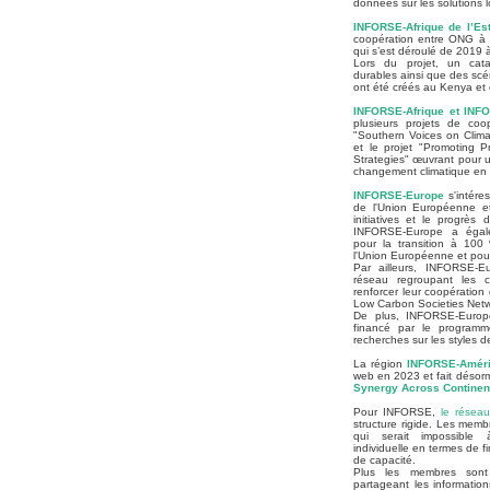
données sur les solutions l
INFORSE-Afrique de l’Es
coopération entre ONG à
qui s’est déroulé de 2019 
Lors du projet, un cata
durables ainsi que des sc
ont été créés au Kenya et
INFORSE-Afrique et INF
plusieurs projets de coo
"Southern Voices on Clima
et le projet "Promoting 
Strategies" œuvrant pour 
changement climatique en
INFORSE-Europe
s'intéres
de l'Union Européenne et 
initiatives et le progrès 
INFORSE-Europe a égal
pour la transition à 100
l'Union Européenne et pour
Par ailleurs, INFORSE-E
réseau regroupant les 
renforcer leur coopération
Low Carbon Societies Netw
De plus, INFORSE-Europe
financé par le program
recherches sur les styles de
La région
INFORSE-Améri
web en 2023 et fait désorm
Synergy Across Continen
Pour INFORSE,
le résea
structure rigide. Les mem
qui serait impossible à
individuelle en termes de f
de capacité.
Plus les membres son
partageant les information