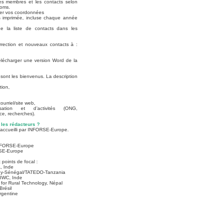
es membres et les contacts selon
noms.
ier vos coordonnées
ts imprimée, incluse chaque année
e la liste de contacts dans les
orrection et nouveaux contacts à :
lécharger une version Word de la
 sont les bienvenus. La description
tion,
urriel/site web,
ation et d’activités (ONG,
ce, recherches).
 les rédacteurs ?
 accueilli par INFORSE-Europe.
NFORSE-Europe
SE-Europe
points de focal :
 Inde
y-Sénégal/TATEDO-Tanzania
AIWC, Inde
or Rural Technology, Népal
résil
gentine